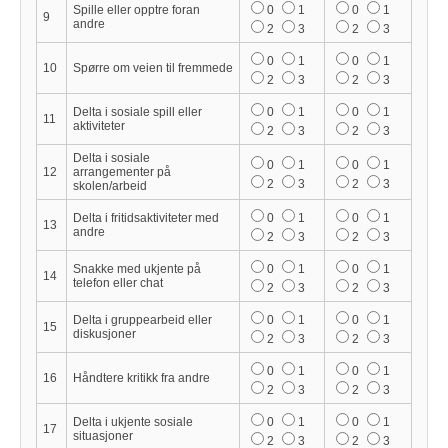
Spille eller opptre foran
0
1
0
1
9
andre
2
3
2
3
0
1
0
1
10
Spørre om veien til fremmede
2
3
2
3
Delta i sosiale spill eller
0
1
0
1
11
aktiviteter
2
3
2
3
Delta i sosiale
0
1
0
1
12
arrangementer på
2
3
2
3
skolen/arbeid
Delta i fritidsaktiviteter med
0
1
0
1
13
andre
2
3
2
3
Snakke med ukjente på
0
1
0
1
14
telefon eller chat
2
3
2
3
Delta i gruppearbeid eller
0
1
0
1
15
diskusjoner
2
3
2
3
0
1
0
1
16
Håndtere kritikk fra andre
2
3
2
3
Delta i ukjente sosiale
0
1
0
1
17
situasjoner
2
3
2
3