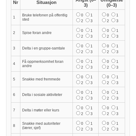
Nr
Situasjon
3)
(0–3)
Bruke telefonen på offentlig
0
1
0
1
1
sted
2
3
2
3
0
1
0
1
2
Spise foran andre
2
3
2
3
0
1
0
1
3
Delta i en gruppe-samtale
2
3
2
3
Få oppmerksomhet foran
0
1
0
1
4
andre
2
3
2
3
0
1
0
1
5
Snakke med fremmede
2
3
2
3
0
1
0
1
6
Delta i sosiale aktiviteter
2
3
2
3
0
1
0
1
7
Delta i møter eller kurs
2
3
2
3
Snakke med autoriteter
0
1
0
1
8
(lærer, sjef)
2
3
2
3