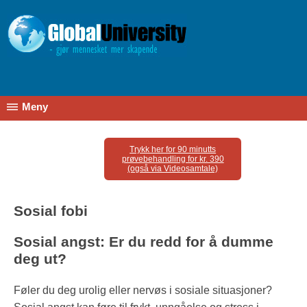
Meny
Trykk her for 90 minutts
prøvebehandling for kr. 390
(også via Videosamtale)
Sosial fobi
Sosial angst: Er du redd for å dumme
deg ut?
Føler du deg urolig eller nervøs i sosiale situasjoner?