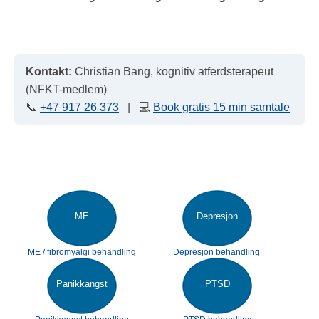
Kontakt:
Christian Bang, kognitiv atferdsterapeut
(NFKT-medlem)
📞
+47 917 26 373
| 💻
Book gratis 15 min samtale
ME
Depresjon
ME / fibromyalgi behandling
Depresjon behandling
Panikkangst
PTSD