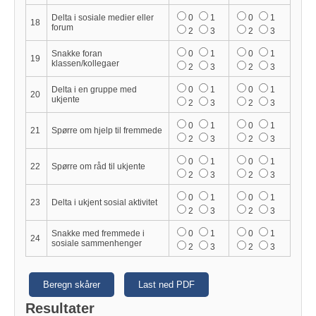
Delta i sosiale medier eller
0
1
0
1
18
forum
2
3
2
3
Snakke foran
0
1
0
1
19
klassen/kollegaer
2
3
2
3
Delta i en gruppe med
0
1
0
1
20
ukjente
2
3
2
3
0
1
0
1
21
Spørre om hjelp til fremmede
2
3
2
3
0
1
0
1
22
Spørre om råd til ukjente
2
3
2
3
0
1
0
1
23
Delta i ukjent sosial aktivitet
2
3
2
3
Snakke med fremmede i
0
1
0
1
24
sosiale sammenhenger
2
3
2
3
Beregn skårer
Last ned PDF
Resultater